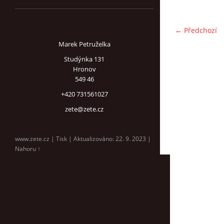
← Předchozí
Marek Petruželka
Studýnka 131
Hronov
549 46
+420 731561027
zete@zete.cz
www.zete.cz |
Tisk
|
Aktualizováno: 22. 9. 2023
|
Nahoru ↑