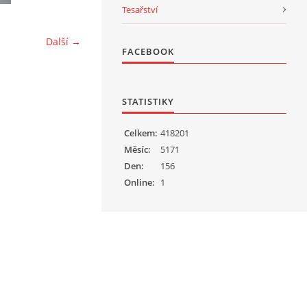
Tesařství
Další →
FACEBOOK
STATISTIKY
Celkem:
418201
Měsíc:
5171
Den:
156
Online:
1