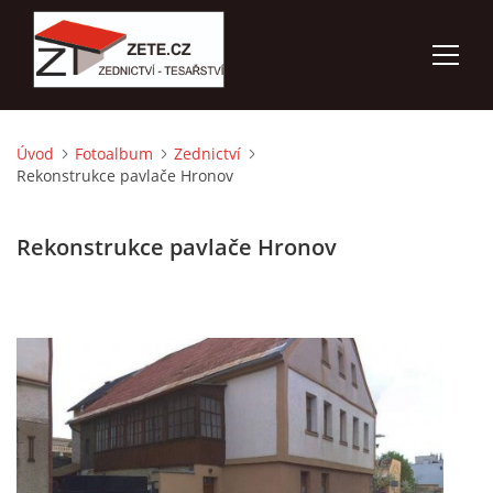
Úvod
Fotoalbum
Zednictví
ÚVOD
Rekonstrukce pavlače Hronov
NABÍZÍME
Rekonstrukce pavlače Hronov
FOTOALBUM
KONTAKTY
3D VIZUALIZACE