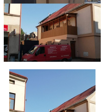
Marek Petruželka
Studýnka 131
Hronov
549 46
+420 731561027
zete@zete.cz
www.zete.cz |
Tisk
|
Aktualizováno: 22. 9. 2023
|
Nahoru ↑