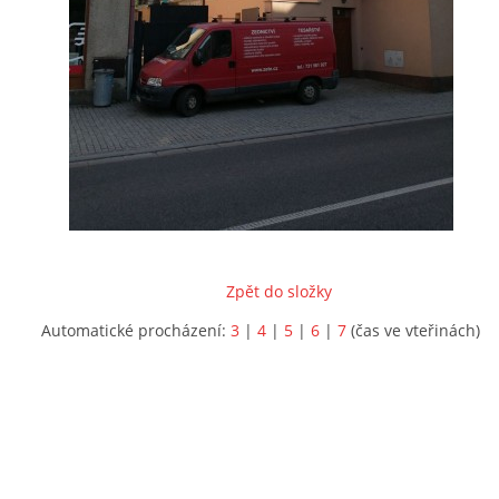
Zpět do složky
Automatické procházení:
3
|
4
|
5
|
6
|
7
(čas ve vteřinách)