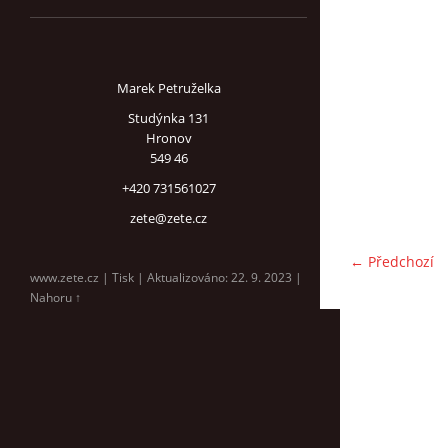
Marek Petruželka
Studýnka 131
Hronov
549 46
+420 731561027
zete@zete.cz
← Předchozí
www.zete.cz |
Tisk
|
Aktualizováno: 22. 9. 2023
|
Nahoru ↑