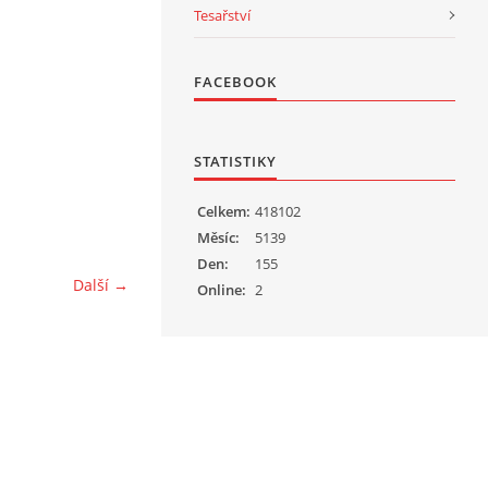
Tesařství
FACEBOOK
STATISTIKY
Celkem:
418102
Měsíc:
5139
Den:
155
Další →
Online:
2