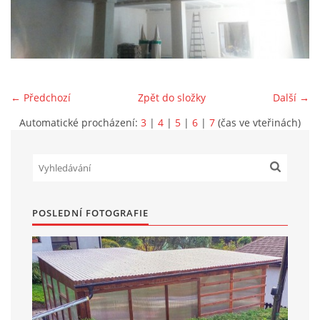
Marek Petruželka
Studýnka 131
Hronov
549 46
← Předchozí
Zpět do složky
Další →
+420 731561027
zete@zete.cz
Automatické procházení:
3
|
4
|
5
|
6
|
7
(čas ve vteřinách)
www.zete.cz |
Tisk
|
Aktualizováno: 22. 9. 2023
|
Nahoru ↑
POSLEDNÍ FOTOGRAFIE