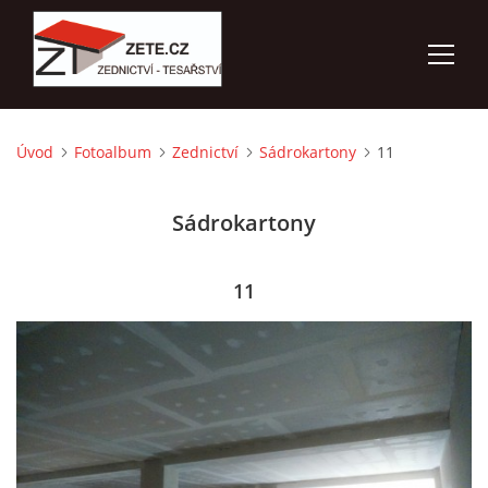
Úvod
Fotoalbum
Zednictví
Sádrokartony
11
ÚVOD
Sádrokartony
NABÍZÍME
FOTOALBUM
11
KONTAKTY
3D VIZUALIZACE