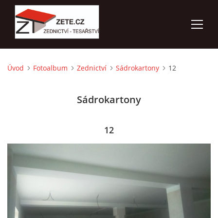
Úvod
Fotoalbum
Zednictví
Sádrokartony
12
ÚVOD
Sádrokartony
NABÍZÍME
FOTOALBUM
12
KONTAKTY
3D VIZUALIZACE