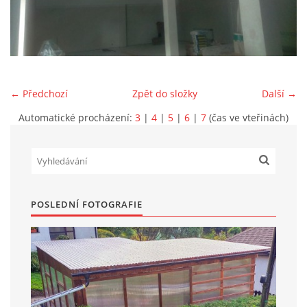
Marek Petruželka
Studýnka 131
Hronov
549 46
← Předchozí
Zpět do složky
Další →
+420 731561027
zete@zete.cz
Automatické procházení:
3
|
4
|
5
|
6
|
7
(čas ve vteřinách)
www.zete.cz |
Tisk
|
Aktualizováno: 22. 9. 2023
|
Nahoru ↑
POSLEDNÍ FOTOGRAFIE