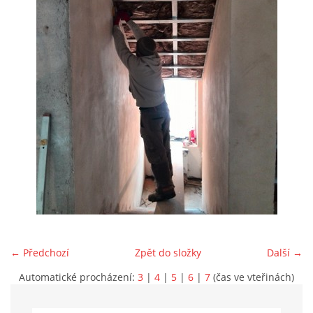
Marek Petruželka
Studýnka 131
Hronov
549 46
+420 731561027
zete@zete.cz
www.zete.cz |
Tisk
|
Aktualizováno: 22. 9. 2023
|
Nahoru ↑
← Předchozí
Zpět do složky
Další →
Automatické procházení:
3
|
4
|
5
|
6
|
7
(čas ve vteřinách)