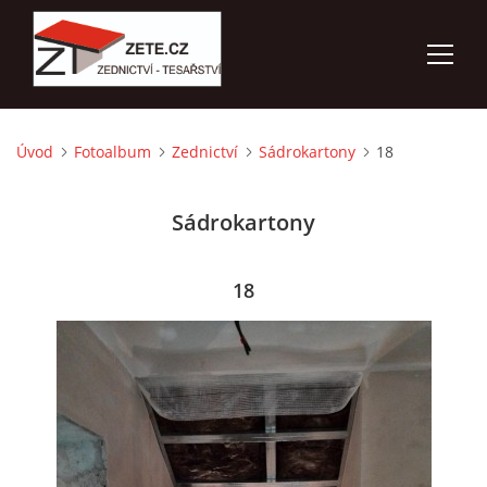
Úvod
Fotoalbum
Zednictví
Sádrokartony
18
ÚVOD
Sádrokartony
NABÍZÍME
FOTOALBUM
18
KONTAKTY
3D VIZUALIZACE