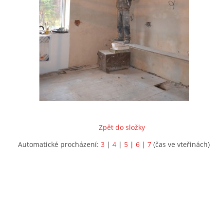
Zpět do složky
Automatické procházení:
3
|
4
|
5
|
6
|
7
(čas ve vteřinách)