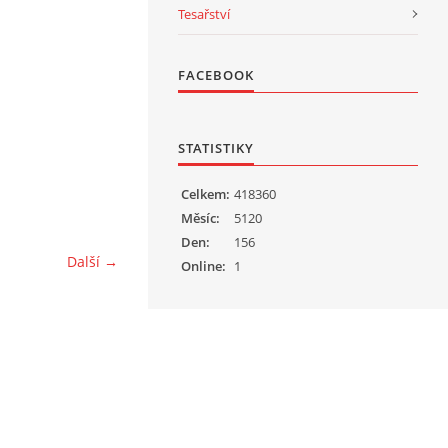
Tesařství
FACEBOOK
STATISTIKY
Celkem:
418360
Měsíc:
5120
Den:
156
Další →
Online:
1