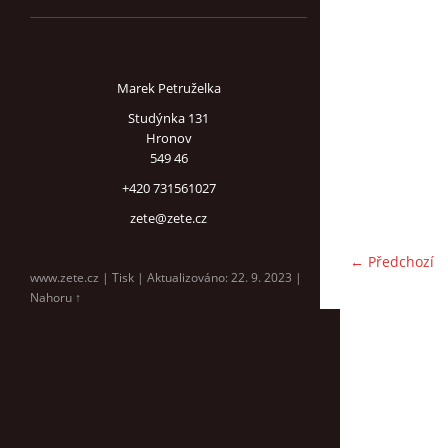
Marek Petruželka
Studýnka 131
Hronov
549 46
+420 731561027
zete@zete.cz
← Předchozí
www.zete.cz |
Tisk
|
Aktualizováno: 22. 9. 2023
|
Nahoru ↑