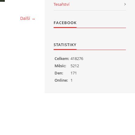
Tesařství
Další →
FACEBOOK
STATISTIKY
Celkem:
418276
Měsíc:
5212
Den:
171
Online:
1