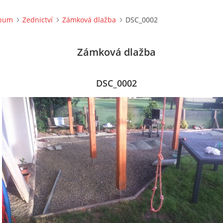
lbum
Zednictví
Zámková dlažba
DSC_0002
Zámková dlažba
DSC_0002