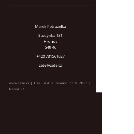
Marek Petruželka
Studýnka 131
Hronov
549 46
+420 731561027
zete@zete.cz
www.zete.cz |
Tisk
|
Aktualizováno: 22. 9. 2023
|
Nahoru ↑