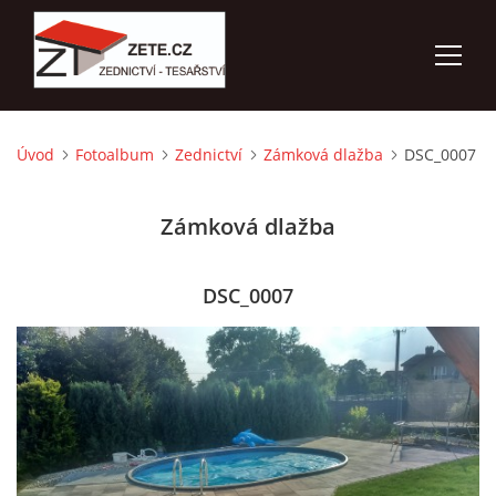
Úvod
Fotoalbum
Zednictví
Zámková dlažba
DSC_0007
ÚVOD
Zámková dlažba
NABÍZÍME
FOTOALBUM
DSC_0007
KONTAKTY
3D VIZUALIZACE