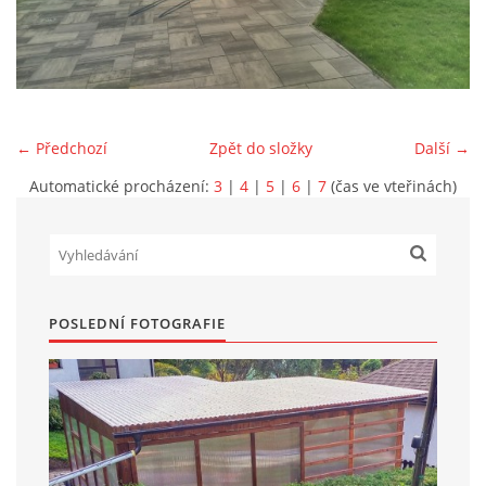
Marek Petruželka
Studýnka 131
Hronov
549 46
← Předchozí
Zpět do složky
Další →
+420 731561027
zete@zete.cz
Automatické procházení:
3
|
4
|
5
|
6
|
7
(čas ve vteřinách)
www.zete.cz |
Tisk
|
Aktualizováno: 22. 9. 2023
|
Nahoru ↑
POSLEDNÍ FOTOGRAFIE